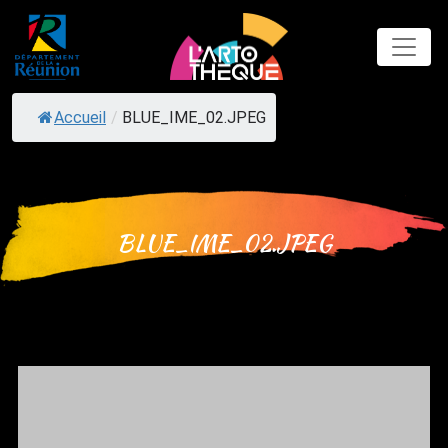
Skip
to
content
Accueil
/
BLUE_IME_02.JPEG
BLUE_IME_02.JPEG