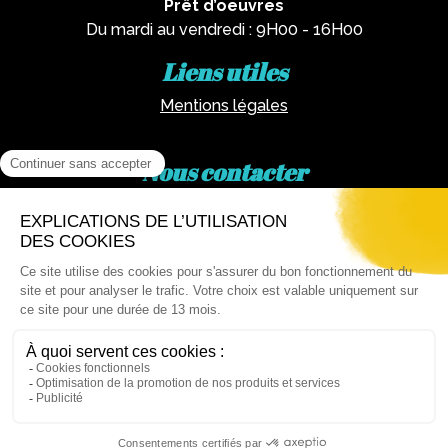
Prêt d’oeuvres
Du mardi au vendredi : 9H00 - 16H00
Liens utiles
Mentions légales
Nous contacter
Par téléphone :
02 62 81 77 60
Via email :
artotheque@cg974.fr