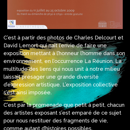
C’est à partir des photos de Charles Delcourt et
David Lemort qui naît l’envie de faire une
exposition mettant à l’honneur l’homme dans son
environnement, en l’occurrence La Réunion. La
multitude des liens qui nous unit à notre milieu
laissait présager une grande diversité
d’expression artistique. L’exposition collective
s’est ainsi imposée.
C’est par la promenade que petit à petit, chacun
des artistes exposant s’est emparé de ce sujet
pour nous restituer des fragments de vie,
comme autant d’histoires possibles.