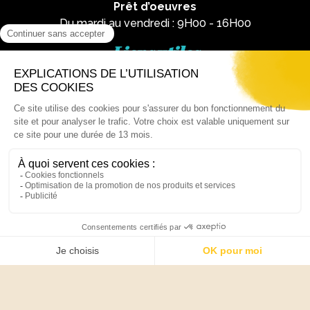
Prêt d’oeuvres
Du mardi au vendredi : 9H00 - 16H00
Liens utiles
Mentions légales
Nous contacter
Par téléphone :
02 62 81 77 60
Via email :
artotheque@cg974.fr