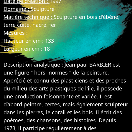
Date de création :
1997
Domaine :
Sculpture
Matière technique :
Sculpture en bois d'ébène,
terre cuite, nacre, fer
Mesures :
Hauteur en cm : 133
Largeur en cm : 18
Description analytique :
Jean-paul BARBIER est
une figure " hors- normes " de la peinture.
Apprécié et connu des plasticiens et des proches
du milieu des arts plastiques de l'île, il possède
une production foisonnante et variée. Il est
d’abord peintre, certes, mais également sculpteur
dans les pierres, le corail et les bois. Il écrit des
poèmes, des chansons, des histoires. Depuis
1973, il participe régulièrement à des