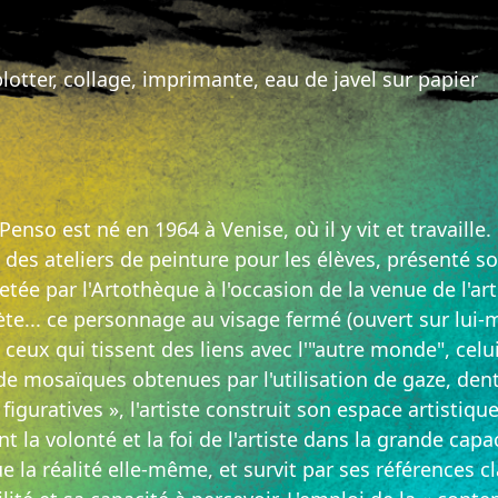
lotter, collage, imprimante, eau de javel sur papier
enso est né en 1964 à Venise, où il y vit et travaille. E
é des ateliers de peinture pour les élèves, présenté
etée par l'Artothèque à l'occasion de la venue de l'art
te... ce personnage au visage fermé (ouvert sur lui-
e ceux qui tissent des liens avec l'"autre monde", celui
 de mosaïques obtenues par l'utilisation de gaze, den
figuratives », l'artiste construit son espace artistiq
 la volonté et la foi de l'artiste dans la grande capac
l que la réalité elle-même, et survit par ses référence