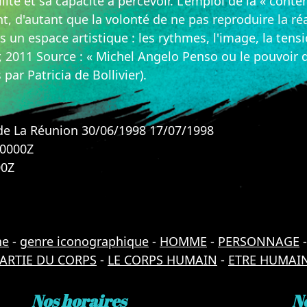
ité et sa capacité à percevoir. L'emploi de la « con
 d'autant que la volonté de ne pas reproduire la réali
un espace artistique : les rythmes, l'image, la tensio
er, 2011 Source : « Michel Angelo Penso ou le pouvoi
 par Patricia de Bollivier).
de La Réunion 30/06/1998 17/07/1998
00000Z
00Z
ne
-
genre iconographique
-
HOMME
-
PERSONNAGE
ARTIE DU CORPS
-
LE CORPS HUMAIN
-
ETRE HUMAIN
Nos horaires
N