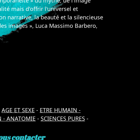
temporanéité » du mythe, de l'image
té mais d'offrir l'universel et
n narrative, la beauté et la silencieuse
r des images », Luca Massimo Barbero,
-
AGE ET SEXE
-
ETRE HUMAIN -
 - ANATOMIE
-
SCIENCES PURES
-
ous contacter