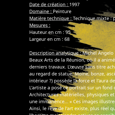
Date de création :
1997
Domaine :
Peinture
Matière technique :
Technique mixte : p
Mesures :
Hauteur en cm : 95
Largeur en cm : 68
Description analytique :
Michel Angelo P
Beaux Arts de la Réunion, où il a anim
derniers travaux. L’œuvre sans titre ach
au regard de statue. Moine, bonze, ascè
intérieur ?) possède la force et l'aura d
L'artiste a posé ce portrait sur un fond
Architectures matérielles, physiques et 
une immanence... « Ces images illustrent
Ainsi, le rêve de l'art existe, plus rée