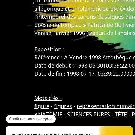
l'homme maintiendra actives sa sensibil
allégorique et emblématique est évident,
l'intemporel des canons classiques dans 
poésie du temps... » Patrica de Bollivi
Venise, janvier 1996 (traduit de l'anglais
Exposition :
Référence : A Vendre 1998 Artothèque 
Date de début : 1998-06-30T03:39:22.0
Date de fin : 1998-07-17T03:39:22.0000
Mots clés :
figure
-
figures
-
représentation humai
ANATOMIE
-
SCIENCES PURES
-
TÊTE
-
P
Où nous trouver ?