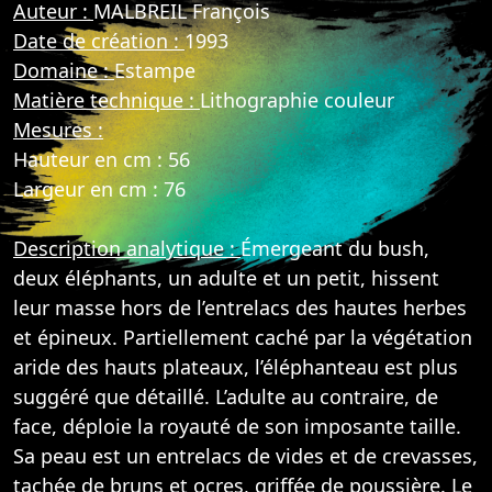
Auteur :
MALBREIL François
Date de création :
1993
Domaine :
Estampe
Matière technique :
Lithographie couleur
Mesures :
Hauteur en cm : 56
Largeur en cm : 76
Description analytique :
Émergeant du bush,
deux éléphants, un adulte et un petit, hissent
leur masse hors de l’entrelacs des hautes herbes
et épineux. Partiellement caché par la végétation
aride des hauts plateaux, l’éléphanteau est plus
suggéré que détaillé. L’adulte au contraire, de
face, déploie la royauté de son imposante taille.
Sa peau est un entrelacs de vides et de crevasses,
tachée de bruns et ocres, griffée de poussière. Le