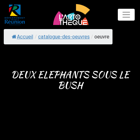
Skip
to
content
Accueil
/
catalogue-des-oeuvres
/
oeuvre
DEUX ELEPHANTS SOUS LE
BUSH