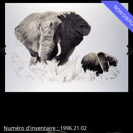
NON DIS
Previous
Nex
Numéro d'inventaire :
1996.21.02