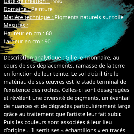
Date de création :
1996
Domaine :
Peinture
Matière technique :
Pigments naturels sur toile
Mesures :
Hauteur en cm : 60
Largeur en cm : 90
Description analytique :
Gille le Trionnaire, au
cours de ses déplacements, ramasse de la terre
en fonction de leur teinte. Le sol d’où il tire le
matériau de ses œuvres est le stade terminal de
l’existence des roches. Celles-ci sont désagrégées
et révèlent une diversité de pigments, un éventail
de nuances et de dégradés particulièrement large
grâce au traitement que l’artiste leur fait subir.
Puis les couleurs sont associées à leur lieu
d’origine... Il sertit ses « échantillons » en tracés