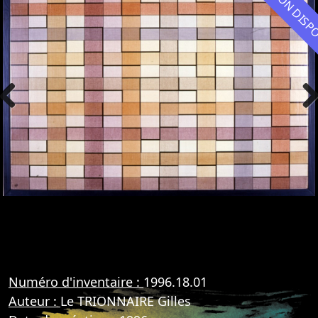
NON DIS
Previous
Nex
Numéro d'inventaire :
1996.18.01
Auteur :
Le TRIONNAIRE Gilles