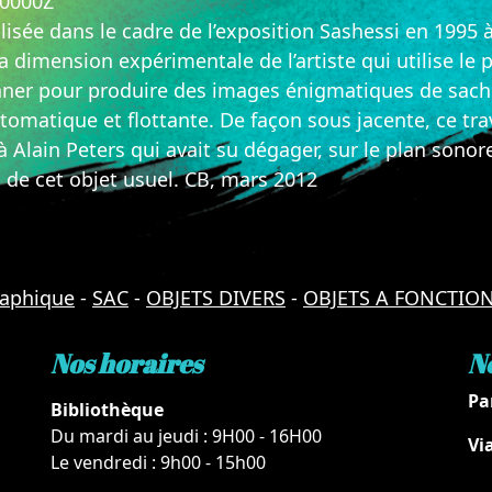
00000Z
alisée dans le cadre de l’exposition Sashessi en 1995 
a dimension expérimentale de l’artiste qui utilise le
ner pour produire des images énigmatiques de sache
omatique et flottante. De façon sous jacente, ce trav
à Alain Peters qui avait su dégager, sur le plan sonor
s de cet objet usuel. CB, mars 2012
raphique
-
SAC
-
OBJETS DIVERS
-
OBJETS A FONCTION
Nos horaires
N
Pa
Bibliothèque
Du mardi au jeudi : 9H00 - 16H00
Vi
Le vendredi : 9h00 - 15h00