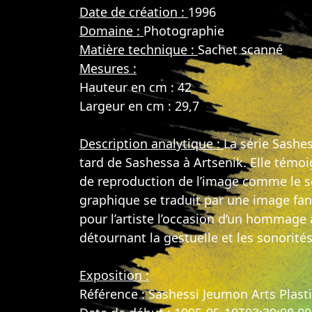
Date de création :
1996
Domaine :
Photographie
Matière technique :
Sachet scanné
Mesures :
Hauteur en cm : 42
Largeur en cm : 29,7
Description analytique :
La série Sashes
tard de Sashessa à Artsenik. Elle témoi
de reproduction de l’image comme le s
graphique se traduit par une image fant
pour l’artiste l’occasion d’un hommage 
détournant la gestuelle et les sonorité
Exposition :
Référence : Sashessi Jeumon Arts Plast