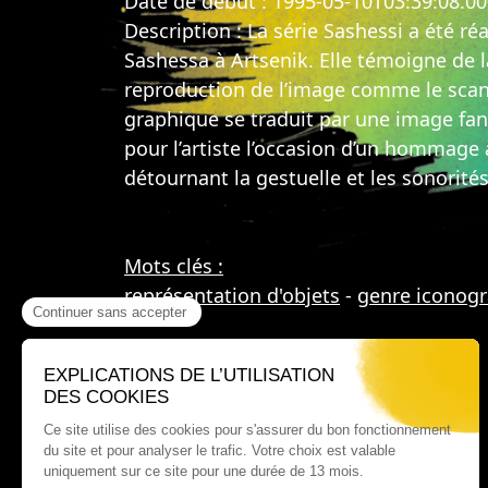
Date de début : 1995-05-10T03:39:08.0
Description : La série Sashessi a été ré
Sashessa à Artsenik. Elle témoigne de l
reproduction de l’image comme le scan
graphique se traduit par une image fant
pour l’artiste l’occasion d’un hommage 
détournant la gestuelle et les sonorité
Mots clés :
représentation d'objets
-
genre iconog
Où nous trouver ?
60 rue Victor Le Vigoureux,
97410 Saint Pierre