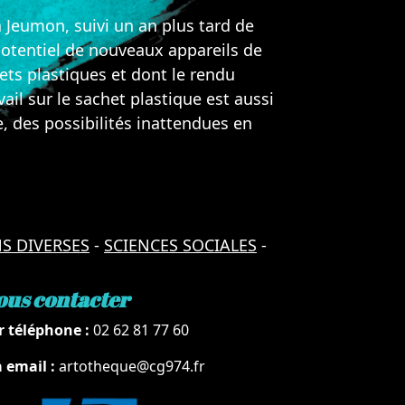
à Jeumon, suivi un an plus tard de
 potentiel de nouveaux appareils de
ts plastiques et dont le rendu
ail sur le sachet plastique est aussi
e, des possibilités inattendues en
S DIVERSES
-
SCIENCES SOCIALES
-
ous contacter
r téléphone :
02 62 81 77 60
a email :
artotheque@cg974.fr