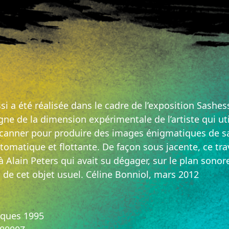
si a été réalisée dans le cadre de l’exposition Sashe
gne de la dimension expérimentale de l’artiste qui ut
canner pour produire des images énigmatiques de sa
omatique et flottante. De façon sous jacente, ce trav
à Alain Peters qui avait su dégager, sur le plan sonor
s de cet objet usuel. Céline Bonniol, mars 2012
iques 1995