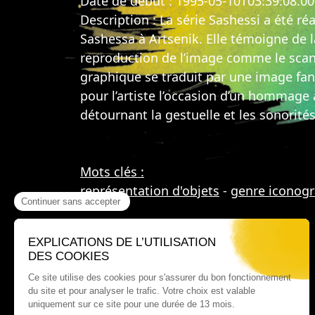
Date de début : 1995-05-10T03:39:08.0
Description : La série Sashessi a été ré
Sashessa à Artsenik. Elle témoigne de l
reproduction de l’image comme le scan
graphique se traduit par une image fant
pour l’artiste l’occasion d’un hommage 
détournant la gestuelle et les sonorité
Mots clés :
représentation d'objets
-
genre iconog
Où nous trouver ?
60 rue Victor Le Vigoureux,
97410 Saint Pierre