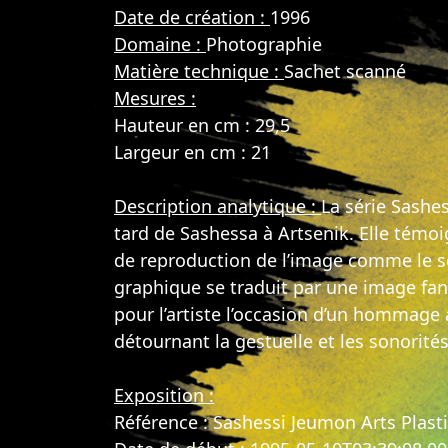
Date de création :
1996
Domaine :
Photographie
Matière technique :
Sachet scanné
Mesures :
Hauteur en cm : 29,5
Largeur en cm : 21
Description analytique :
La série Sashes
tard de Sashessa à Artsenik. Elle témoi
de reproduction de l’image comme le s
graphique se traduit par une image fant
pour l’artiste l’occasion d’un hommage 
détournant la gestuelle et les sonorité
Exposition :
Référence : Sashessi Jeumon Arts Plast