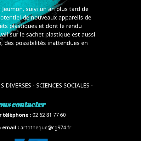
à Jeumon, suivi un an plus tard de
 potentiel de nouveaux appareils de
ts plastiques et dont le rendu
ail sur le sachet plastique est aussi
e, des possibilités inattendues en
S DIVERSES
-
SCIENCES SOCIALES
-
ous contacter
r téléphone :
02 62 81 77 60
a email :
artotheque@cg974.fr