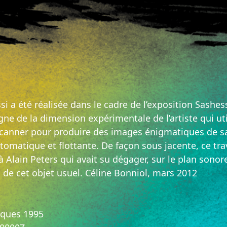
si a été réalisée dans le cadre de l’exposition Sashe
gne de la dimension expérimentale de l’artiste qui ut
canner pour produire des images énigmatiques de sa
omatique et flottante. De façon sous jacente, ce trav
à Alain Peters qui avait su dégager, sur le plan sonor
s de cet objet usuel. Céline Bonniol, mars 2012
iques 1995