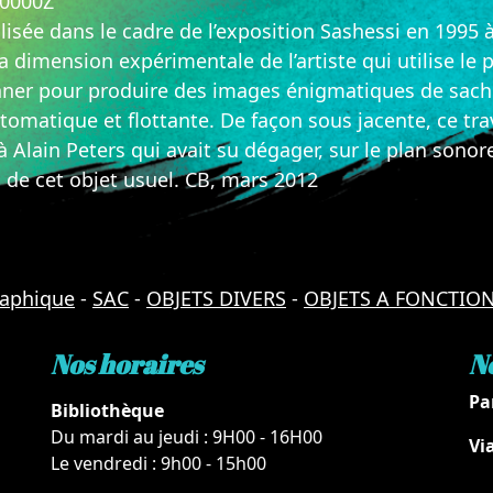
00000Z
alisée dans le cadre de l’exposition Sashessi en 1995 
a dimension expérimentale de l’artiste qui utilise le
ner pour produire des images énigmatiques de sache
omatique et flottante. De façon sous jacente, ce trav
à Alain Peters qui avait su dégager, sur le plan sonor
s de cet objet usuel. CB, mars 2012
raphique
-
SAC
-
OBJETS DIVERS
-
OBJETS A FONCTION
Nos horaires
N
Pa
Bibliothèque
Du mardi au jeudi : 9H00 - 16H00
Vi
Le vendredi : 9h00 - 15h00