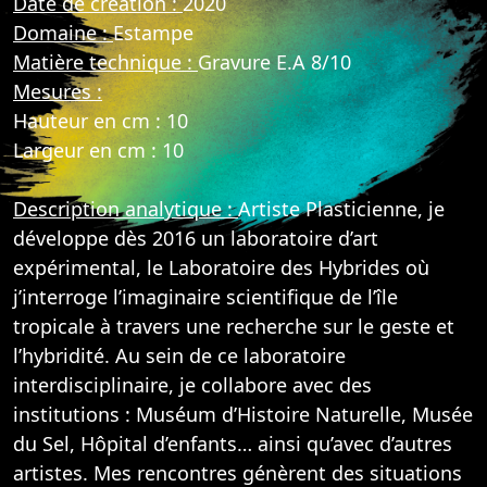
Date de création :
2020
Domaine :
Estampe
Matière technique :
Gravure E.A 8/10
Mesures :
Hauteur en cm : 10
Largeur en cm : 10
Description analytique :
Artiste Plasticienne, je
développe dès 2016 un laboratoire d’art
expérimental, le Laboratoire des Hybrides où
j’interroge l’imaginaire scientifique de l’île
tropicale à travers une recherche sur le geste et
l’hybridité. Au sein de ce laboratoire
interdisciplinaire, je collabore avec des
institutions : Muséum d’Histoire Naturelle, Musée
du Sel, Hôpital d’enfants… ainsi qu’avec d’autres
artistes. Mes rencontres génèrent des situations