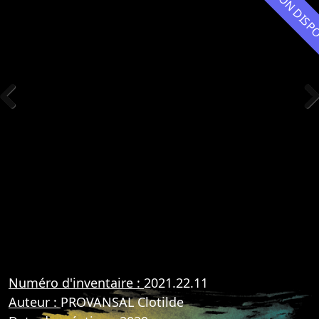
NON DIS
Previous
Nex
Numéro d'inventaire :
2021.22.11
Auteur :
PROVANSAL Clotilde