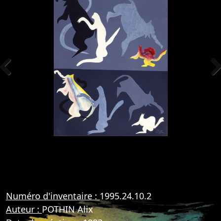
Previous
Nex
Numéro d'inventaire :
1995.24.10.2
Auteur :
POTHIN Alix