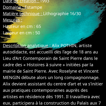
Date de création :
1993
Domaine :
Estampe
Matière technique :
Lithographie 16/30
Mesures :
Hauteur en cm : 65
Largeur en cm : 50
Description analytique :
Alix POTHIN, artiste
autodidacte, est accueilli dès l’age de 18 ans au
Lieu d’Art Contemporain de Saint Pierre dans le
cadre des « Histoires à suivre » initiées par la
mairie de Saint Pierre. Avec Roselyne et Vincent
MENGIN débute alors un long compagnonnage.
Alix devient assistant du centre d’art et va s’initier
aux pratiques contemporaines auprès des
artistes en résidence dès 1991. Il travaillera avec
eux, participera à la construction du Palais aux 7