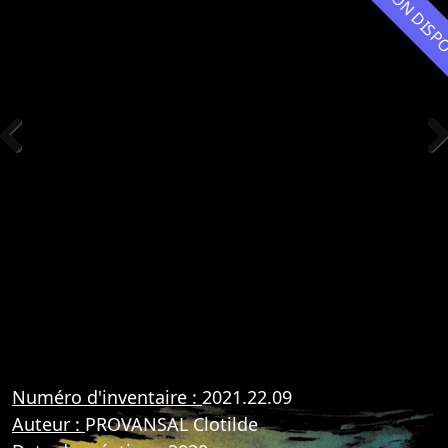
NON DIS
Previous
Nex
Numéro d'inventaire :
2021.22.09
Auteur :
PROVANSAL Clotilde