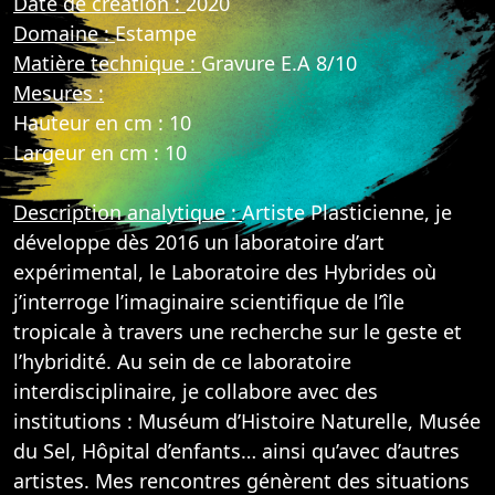
Date de création :
2020
Domaine :
Estampe
Matière technique :
Gravure E.A 8/10
Mesures :
Hauteur en cm : 10
Largeur en cm : 10
Description analytique :
Artiste Plasticienne, je
développe dès 2016 un laboratoire d’art
expérimental, le Laboratoire des Hybrides où
j’interroge l’imaginaire scientifique de l’île
tropicale à travers une recherche sur le geste et
l’hybridité. Au sein de ce laboratoire
interdisciplinaire, je collabore avec des
institutions : Muséum d’Histoire Naturelle, Musée
du Sel, Hôpital d’enfants… ainsi qu’avec d’autres
artistes. Mes rencontres génèrent des situations