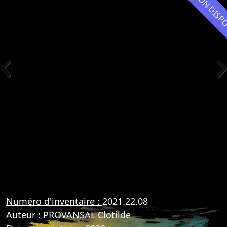
NON DIS
Previous
Nex
Numéro d'inventaire :
2021.22.08
Auteur :
PROVANSAL Clotilde