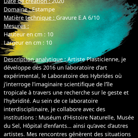
Date de création :
2020
Domaine :
Estampe
Matière technique :
Gravure E.A 6/10
Mesures :
Hauteur en cm : 10
Largeur en cm : 10
Description analytique :
Artiste Plasticienne, je
développe dès 2016 un laboratoire d’art
expérimental, le Laboratoire des Hybrides où
j’interroge l’imaginaire scientifique de l’île
tropicale à travers une recherche sur le geste et
l’hybridité. Au sein de ce laboratoire
interdisciplinaire, je collabore avec des
institutions : Muséum d’Histoire Naturelle, Musée
du Sel, Hôpital d’enfants… ainsi qu’avec d’autres
artistes. Mes rencontres génèrent des situations