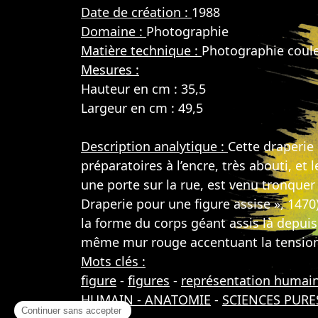
Date de création :
1988
Domaine :
Photographie
Matière technique :
Photographie coul
Mesures :
Hauteur en cm : 35,5
Largeur en cm : 49,5
Description analytique :
Cette draperie
préparatoires à l’encre, très abouti, et
une porte sur la rue, est venu tronquer
Draperie pour une figure assise », 1470
la forme du corps géant assis là depuis 
même mur rouge accentuant la tension. 
Mots clés :
figure
-
figures
-
représentation humai
HUMAIN - ANATOMIE
-
SCIENCES PURE