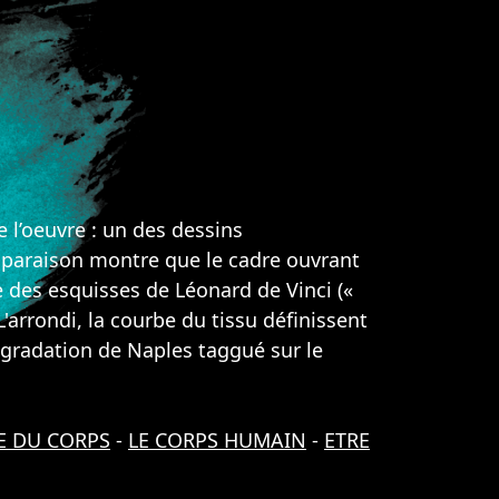
 l’oeuvre : un des dessins
 comparaison montre que le cadre ouvrant
e des esquisses de Léonard de Vinci («
'arrondi, la courbe du tissu définissent
 dégradation de Naples taggué sur le
E DU CORPS
-
LE CORPS HUMAIN
-
ETRE