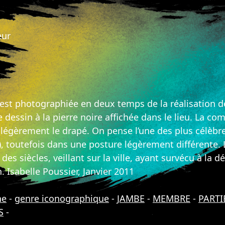
eur
 est photographiée en deux temps de la réalisation de
 le dessin à la pierre noire affichée dans le lieu. La
 légèrement le drapé. On pense l’une des plus célèbr
), toutefois dans une posture légèrement différente. L
des siècles, veillant sur la ville, ayant survécu à la
Isabelle Poussier, Janvier 2011
ne
-
genre iconographique
-
JAMBE
-
MEMBRE
-
PARTI
S
-