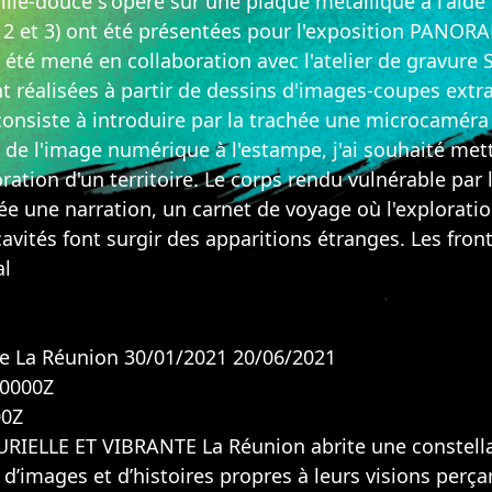
aille-douce s'opère sur une plaque métallique à l'aid
, 2 et 3) ont été présentées pour l'exposition PANORA
a été mené en collaboration avec l'atelier de gravure
réalisées à partir de dessins d'images-coupes extrai
consiste à introduire par la trachée une micro­caméra
t de l'image numérique à l'estampe, j'ai souhaité me
loration d'un territoire. Le corps rendu vulnérable par
e une narration, un carnet de voyage où l'exploratio
cavités font surgir des apparitions étranges. Les fron
al
 La Réunion 30/01/2021 20/06/2021
00000Z
00Z
IELLE ET VIBRANTE La Réunion abrite une constellati
, d’images et d’histoires propres à leurs visions perç