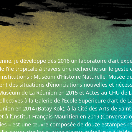
ienne, je développe dès 2016 un laboratoire d’art exp
de l’île tropicale à travers une recherche sur le geste 
s institutions : Muséum d’Histoire Naturelle, Musée du
ent des situations d’énonciations nouvelles et néces
Muséum de La Réunion en 2015 et Actes au CHU de La 
llectives à la Galerie de l’École Supérieure d’art de
ion en 2014 (Batay Kok), à la Cité des Arts de Saint-D
 à l’Institut Français Mauritien en 2019 (Conversation
s » est une œuvre composée de douze estampes réal