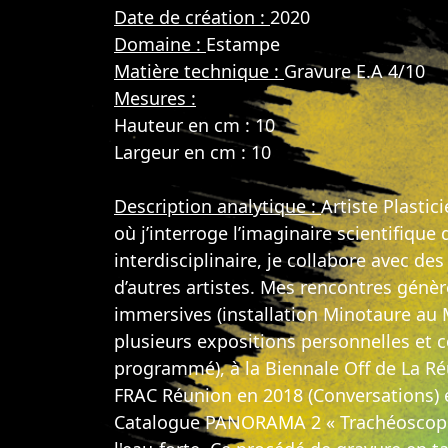
Date de création :
2020
Domaine :
Estampe
Matière technique :
Gravure E.A 4/10
Mesures :
Hauteur en cm : 10
Largeur en cm : 10
Description analytique :
Artiste Plastic
où j’interroge l’imaginaire scientifique 
interdisciplinaire, je collabore avec de
d’autres artistes. Mes rencontres génèr
immersives (installation Minotaure au 
plusieurs expositions personnelles et co
programmé), à la Biennale Off de La Réun
FRAC Réunion en 2018 (Conversations) et
Catalogue PANORAMA 2 « Trachéoscopie