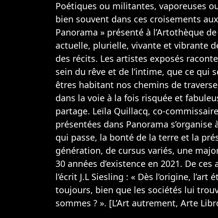
Poétiques ou militantes, vaporeuses ou
bien souvent dans ces croisements aux c
Panorama » présenté à l’Artothèque de La
actuelle, plurielle, vivante et vibrante
des récits. Les artistes exposés raconte
sein du rêve et de l’intime, que ce qu
êtres habitant nos chemins de travers
dans la voie à la fois risquée et fabul
partage. Leïla Quillacq, co-commissai
présentées dans Panorama s’organise à 
qui passe, la bonté de la terre et la pr
génération, de cursus variés, une major
30 années d’existence en 2021. De ces
l’écrit J.L Siesling : « Dès l’origine, l’art
toujours, bien que les sociétés lui tro
sommes ? ». [L’Art autrement, Arte Lib