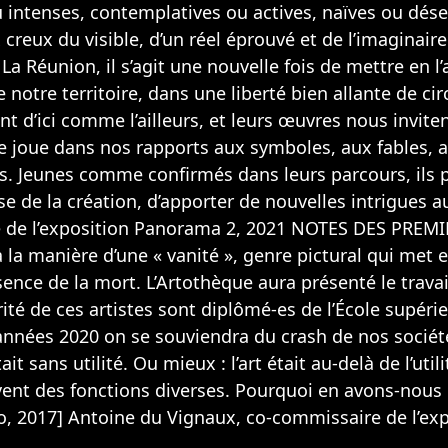
 intenses, contemplatives ou actives, naïves ou dése
reux du visible, d’un réel éprouvé et de l’imaginaire
 Réunion, il s’agit une nouvelle fois de mettre en l’
 de notre territoire, dans une liberté bien allante de 
nt d’ici comme l’ailleurs, et leurs œuvres nous invite
i se joue dans nos rapports aux symboles, aux fables
es. Jeunes comme confirmés dans leurs parcours, ils
euse de la création, d’apporter de nouvelles intrigues
re de l’exposition Panorama 2, 2021 NOTES DES PREM
la manière d’une « vanité », genre pictural qui met
ésence de la mort. L’Artothèque aura présenté le trav
ité de ces artistes sont diplômé-es de l’École supéri
 années 2020 on se souviendra du crash de nos socié
 était sans utilité. Ou mieux : l’art était au-delà de l’util
uvent des fonctions diverses. Pourquoi en avons-nous
ro, 2017] Antoine du Vignaux, co-commissaire de l’e