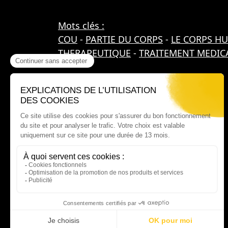
Mots clés :
COU
-
PARTIE DU CORPS
-
LE CORPS H
THERAPEUTIQUE
-
TRAITEMENT MEDIC
Où nous trouver ?
60 rue Victor Le Vigoureux,
97410 Saint Pierre