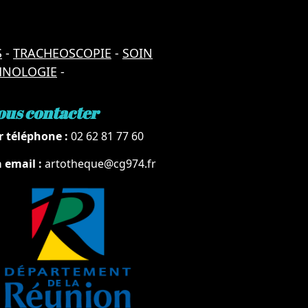
S
-
TRACHEOSCOPIE
-
SOIN
CHNOLOGIE
-
ous contacter
r téléphone :
02 62 81 77 60
a email :
artotheque@cg974.fr