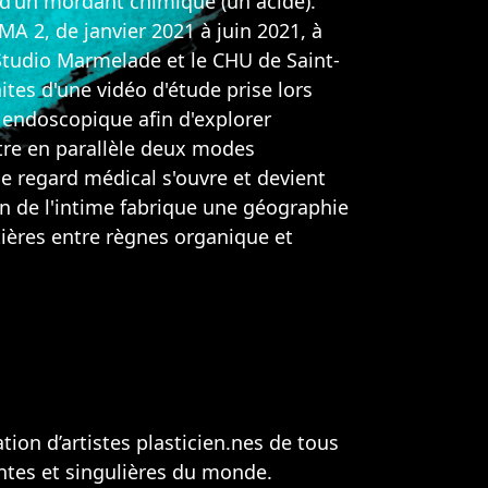
e d'un mordant chimique (un acide).
MA 2, de janvier 2021 à juin 2021, à
 Studio Marmelade et le CHU de Saint-
tes d'une vidéo d'étude prise lors
 endoscopique afin d'explorer
ttre en parallèle deux modes
 le regard médical s'ouvre et devient
n de l'intime fabrique une géographie
tières entre règnes organique et
on d’artistes plasticien.nes de tous
antes et singulières du monde.