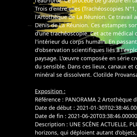
l'eau-forte. Ce procédé de gravure en t
Trois d'entre elles (Trachéoscopies N°1
l'Artothèque de La Réunion. Ce travail 
Denis de La Réunion. Ces estampes sont 
d'une trachéoscopie. Cet acte médical 
l'intérieur du corps humain. En passan
d'observation scientifiques liés à l'exp
paysage. L'œuvre composée en série cré
du sensible. Dans ces lieux, canaux et 
minéral se dissolvent. Clotilde Provans
Exposition :
Référence : PANORAMA 2 Artothèque de
Date de début : 2021-01-30T02:38:46.0
Date de fin : 2021-06-20T03:38:46.0000
Description : UNE SCÈNE ACTUELLE, PLUR
horizons, qui déploient autant d’objets