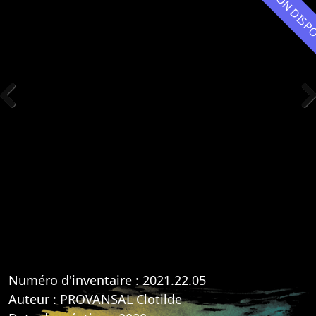
NON DIS
Previous
Nex
Numéro d'inventaire :
2021.22.05
Auteur :
PROVANSAL Clotilde