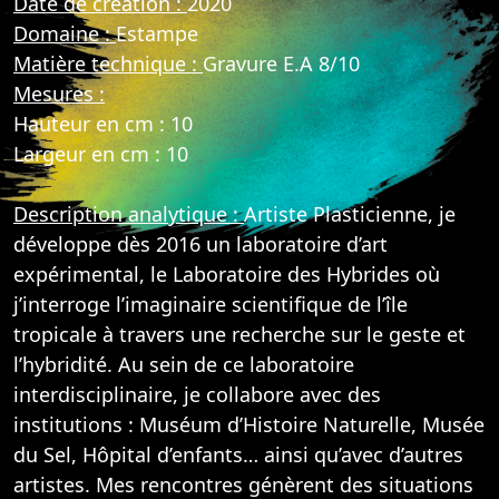
Date de création :
2020
Domaine :
Estampe
Matière technique :
Gravure E.A 8/10
Mesures :
Hauteur en cm : 10
Largeur en cm : 10
Description analytique :
Artiste Plasticienne, je
développe dès 2016 un laboratoire d’art
expérimental, le Laboratoire des Hybrides où
j’interroge l’imaginaire scientifique de l’île
tropicale à travers une recherche sur le geste et
l’hybridité. Au sein de ce laboratoire
interdisciplinaire, je collabore avec des
institutions : Muséum d’Histoire Naturelle, Musée
du Sel, Hôpital d’enfants… ainsi qu’avec d’autres
artistes. Mes rencontres génèrent des situations