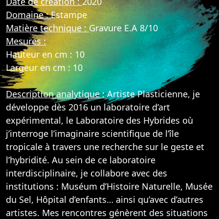
Date de création :
2020
Domaine :
Estampe
Matière technique :
Gravure E.A 8/10
Mesures :
Hauteur en cm : 10
Largeur en cm : 10
Description analytique :
Artiste Plasticienne, je
développe dès 2016 un laboratoire d’art
expérimental, le Laboratoire des Hybrides où
j’interroge l’imaginaire scientifique de l’île
tropicale à travers une recherche sur le geste et
l’hybridité. Au sein de ce laboratoire
interdisciplinaire, je collabore avec des
institutions : Muséum d’Histoire Naturelle, Musée
du Sel, Hôpital d’enfants… ainsi qu’avec d’autres
artistes. Mes rencontres génèrent des situations