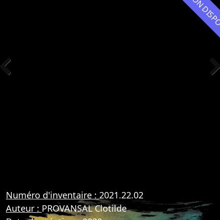
NON DIS
Previous
Nex
Numéro d'inventaire :
2021.22.02
Auteur :
PROVANSAL Clotilde