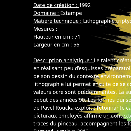
Date de création :
1992
Domaine :
Estampe
Matière technique :
Lithographie tripty
Mesures :
Hauteur en cm : 71
Largeur en cm : 56
Description analytique :
Le talent créat
en réalisant peu d’esquisses préparato
de son dessin du contexte environnement
lithographie lui permet ensuite de se c
valeurs ocre sont prédominantes. La sui
début des années 90. Les formes qui se d
de Pavel Roucka exploite l’étonnante ca
picturaux employés affirme un contexte 
traces du pinceau, accompagnent les f