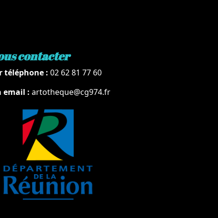
ous contacter
r téléphone :
02 62 81 77 60
a email :
artotheque@cg974.fr