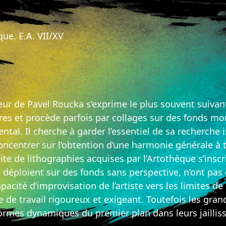
que. E.A. VII/XV
eur de Pavel Roucka s’exprime le plus souvent suivant 
ires et procède parfois par collages sur des fonds m
al. Il cherche à garder l’essentiel de sa recherche 
oncentrer sur l’obtention d’une harmonie générale à t
te de lithographies acquises par l’Artothèque s’insc
éploient sur des fonds sans perspective, n’ont pas de 
pacité d’improvisation de l’artiste vers les limites d
de travail rigoureux et exigeant. Toutefois les gran
ormes dynamiques du premier plan dans leurs jaillis