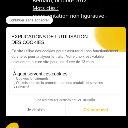
Bernard, octobre 2012
Mots clés :
représentation non figurative
-
Où nous trouver ?
60 rue Victor Le Vigoureux,
97410 Saint Pierre