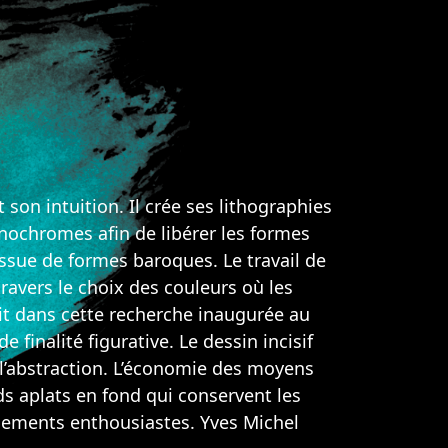
son intuition. Il crée ses lithographies
onochromes afin de libérer les formes
issue de formes baroques. Le travail de
ravers le choix des couleurs où les
rit dans cette recherche inaugurée au
finalité figurative. Le dessin incisif
e l’abstraction. L’économie des moyens
ds aplats en fond qui conservent les
sements enthousiastes. Yves Michel