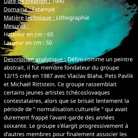
Date de création :
1990
Domaine :
Estampe
Matière technique :
Lithographie
Mesures :
Hauteur en cm : 65
Largeur en cm : 50
Description analytique :
Défini comme un peintre
abstrait, il fut membre fondateur du groupe
12/15 créé en 1987 avec Vlaclav Blaha, Pets Pavlik
et Michaël Rittstein. Ce groupe rassemblait
certains jeunes artistes tchécoslovaques
contestataires, alors que se brisait lentement la
période de " normalisation culturelle " qui avait
durement frappé l'avant-garde des années
soixante. Le groupe s'élargit progressivement à
d'autres membres pour finalement associer les