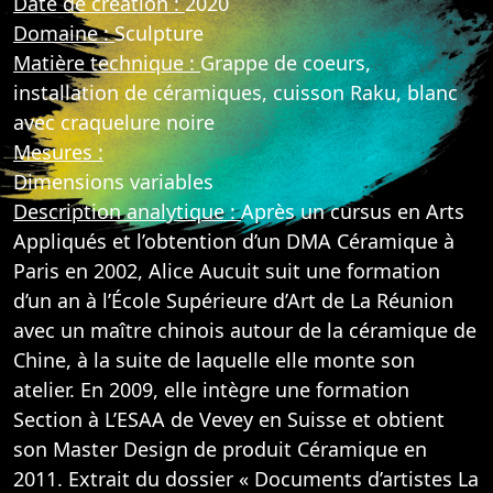
Date de création :
2020
Domaine :
Sculpture
Matière technique :
Grappe de coeurs,
installation de céramiques, cuisson Raku, blanc
avec craquelure noire
Mesures :
Dimensions variables
Description analytique :
Après un cursus en Arts
Appliqués et l’obtention d’un DMA Céramique à
Paris en 2002, Alice Aucuit suit une formation
d’un an à l’École Supérieure d’Art de La Réunion
avec un maître chinois autour de la céramique de
Chine, à la suite de laquelle elle monte son
atelier. En 2009, elle intègre une formation
Section à L’ESAA de Vevey en Suisse et obtient
son Master Design de produit Céramique en
2011. Extrait du dossier « Documents d’artistes La