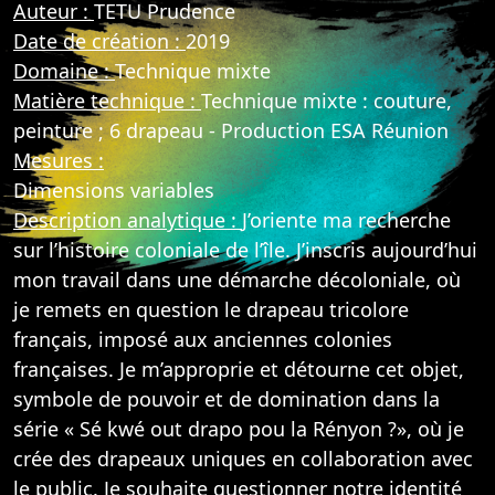
Auteur :
TETU Prudence
Date de création :
2019
Domaine :
Technique mixte
Matière technique :
Technique mixte : couture,
peinture ; 6 drapeau - Production ESA Réunion
Mesures :
Dimensions variables
Description analytique :
J’oriente ma recherche
sur l’histoire coloniale de l’île. J’inscris aujourd’hui
mon travail dans une démarche décoloniale, où
je remets en question le drapeau tricolore
français, imposé aux anciennes colonies
françaises. Je m’approprie et détourne cet objet,
symbole de pouvoir et de domination dans la
série « Sé kwé out drapo pou la Rényon ?», où je
crée des drapeaux uniques en collaboration avec
le public. Je souhaite questionner notre identité