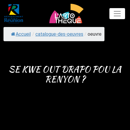
Skip
to
content
Accueil
/
catalogue-des-oeuvres
/
oeuvre
SE KWE OUT DRAPO POU LA
RENYON ?