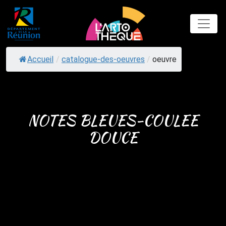
Skip
to
content
Accueil
/
catalogue-des-oeuvres
/
oeuvre
NOTES BLEUES-COULEE
DOUCE