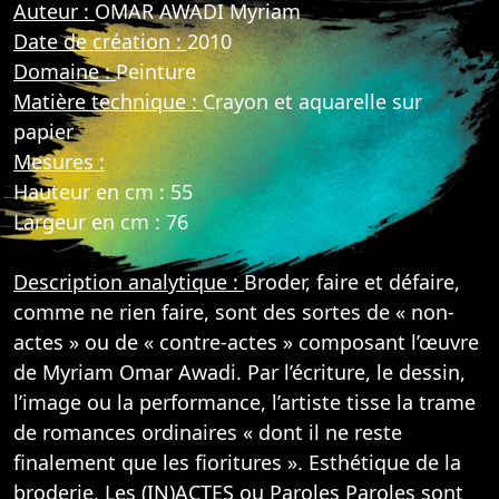
Auteur :
OMAR AWADI Myriam
Date de création :
2010
Domaine :
Peinture
Matière technique :
Crayon et aquarelle sur
papier
Mesures :
Hauteur en cm : 55
Largeur en cm : 76
Description analytique :
Broder, faire et défaire,
comme ne rien faire, sont des sortes de « non-
actes » ou de « contre-actes » composant l’œuvre
de Myriam Omar Awadi. Par l’écriture, le dessin,
l’image ou la performance, l’artiste tisse la trame
de romances ordinaires « dont il ne reste
finalement que les fioritures ». Esthétique de la
broderie, Les (IN)ACTES ou Paroles Paroles sont