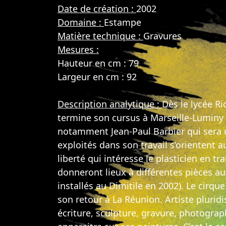
Date de création :
2002
Domaine :
Estampe
Matière technique :
Gravures
Mesures :
Hauteur en cm : 79
Largeur en cm : 92
Description analytique :
Dès le lycée Ri
termine son cursus à Marseille-Luminy où
notamment Jean-Paul Barbier qui sera 
exploités dans son travail s’orientent a
liberté qui intéresse le plasticien en t
donneront lieux à différentes pièces au
installés au Dimitile en 2002). Le cirque 
son retour à La Réunion. Artiste pluridi
écriture, sculpture, gravure, photograp