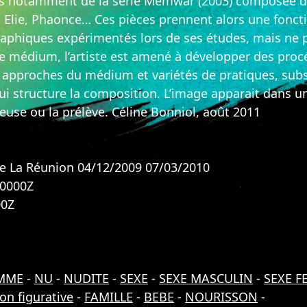
 cas notamment de la série Memwar (2003) composée d
 Elie, Phaonce… Ces pièces prennent alors une foncti
raphiques expérimentés lors de ses études, mais ne 
ce médium, l’artiste est amené à développer des proc
es approches du médium et variétés de pratiques, su
i structure la composition. L’image apparait dans un
reuse ou la prélève. Céline Bonniol, août 2011
e La Réunion 04/12/2009 07/03/2010
00000Z
00Z
MME
-
NU
-
NUDITE
-
SEXE
-
SEXE MASCULIN
-
SEXE F
on figurative
-
FAMILLE
-
BEBE
-
NOURISSON
-