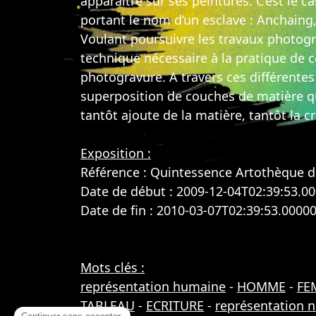
apparaitre sur ses peintures. C’est le
portant le nom d’un esclave : Anchaing,
Voulant poursuivre les travaux photog
technique nécessaire à la pratique de 
photogravure. A travers ces différent
superposition de couches de matière qu
tantôt ajoute de la matière, tantôt la c
Exposition :
Référence : Quintessence Artothèque d
Date de début : 2009-12-04T02:39:53.0
Date de fin : 2010-03-07T02:39:53.0000
Mots clés :
représentation humaine
-
HOMME
-
FE
TABLEAU
-
ECRITURE
-
représentation n