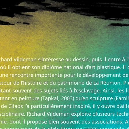
chard Vildeman s’intéresse au dessin, puis il entre à l
 il obtient son diplôme national d’art plastique. Il c
une rencontre importante pour le développement de s
utour de l’histoire et du patrimoine de La Réunion. Pl
raitant souvent des sujets liés à l’esclavage. Ainsi, l
tant en peinture (Tapkal, 2003) qu’en sculpture (Fami
de Cilaos l’a particulièrement inspiré, il y ouvre d’ail
sciplinaire, Richard Vildeman exploite plusieurs tech
hie, dont il propose bien souvent des associations. A