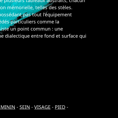
e plusieurs tableaux abstraits, chacun
on mémorielle, telles des stèles.
possédant pas tout l’équipement
édés particuliers comme la
bsiste un point commun : une
e dialectique entre fond et surface qui
EMININ
-
SEIN
-
VISAGE
-
PIED
-