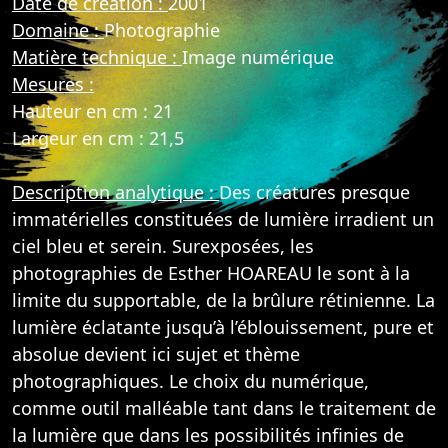
Date de création :
2001
Domaine :
Photographie
Matière technique :
Image numérique
Mesures :
Hauteur en cm : 21
Largeur en cm : 21,5
Description analytique :
Des créatures presque
immatérielles constituées de lumière irradient un
ciel bleu et serein. Surexposées, les
photographies de Esther HOAREAU le sont à la
limite du supportable, de la brûlure rétinienne. La
lumière éclatante jusqu’à l’éblouissement, pure et
absolue devient ici sujet et thème
photographiques. Le choix du numérique,
comme outil malléable tant dans le traitement de
la lumière que dans les possibilités infinies de