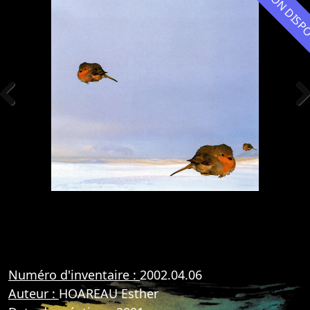
NON DIS
Previous
Nex
Numéro d'inventaire :
2002.04.06
Auteur :
HOAREAU Esther