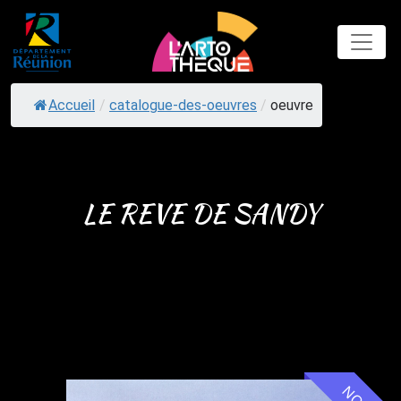
Skip
to
content
Accueil
/
catalogue-des-oeuvres
/
oeuvre
LE REVE DE SANDY