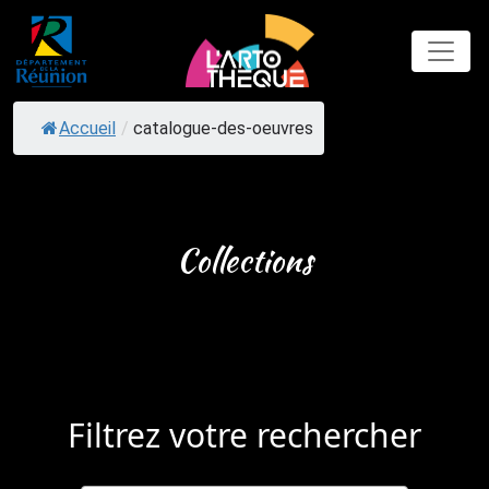
Skip
to
content
Accueil
/
catalogue-des-oeuvres
Collections
Filtrez votre rechercher