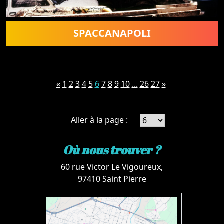
SPACCANAPOLI
«
1
2
3
4
5
6
7
8
9
10
...
26
27
»
Aller à la page :
Où nous trouver ?
60 rue Victor Le Vigoureux,
97410 Saint Pierre