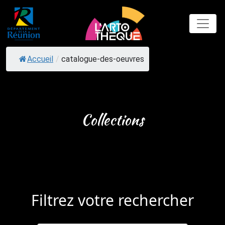
Skip
to
content
Accueil
/
catalogue-des-oeuvres
Collections
Filtrez votre rechercher