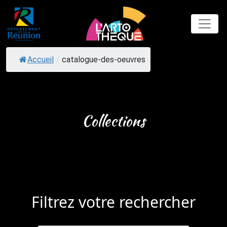
Skip
to
content
Accueil
/
catalogue-des-oeuvres
Collections
Filtrez votre rechercher