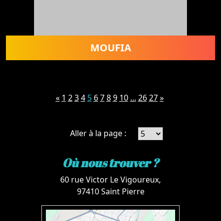
MOUFIA
«
1
2
3
4
5
6
7
8
9
10
...
26
27
»
Aller à la page :
Où nous trouver ?
60 rue Victor Le Vigoureux,
97410 Saint Pierre