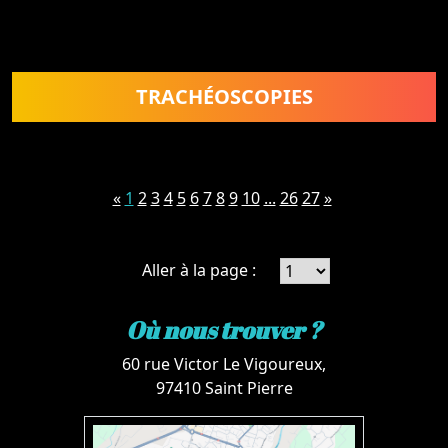
TRACHÉOSCOPIES
«
1
2
3
4
5
6
7
8
9
10
...
26
27
»
Aller à la page :
Où nous trouver ?
60 rue Victor Le Vigoureux,
97410 Saint Pierre