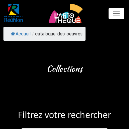
Skip
to
content
Accueil
/
catalogue-des-oeuvres
Collections
Filtrez votre rechercher