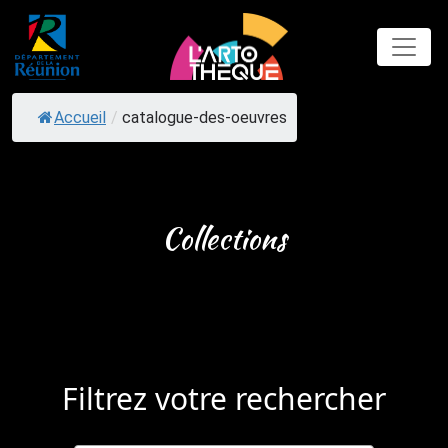
Skip
to
content
Accueil
/
catalogue-des-oeuvres
Collections
Filtrez votre rechercher