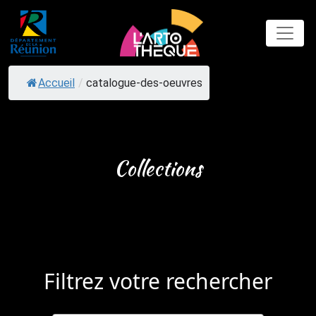
Skip
to
content
Accueil
/
catalogue-des-oeuvres
Collections
Filtrez votre rechercher