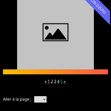
NON DISPO
«
1
2
3
4
5
»
Aller à la page :