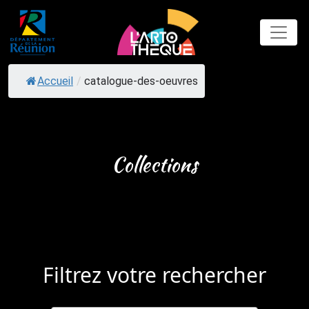
Skip
to
content
Accueil
/
catalogue-des-oeuvres
Collections
Filtrez votre rechercher