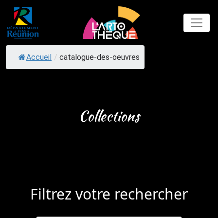
Skip
to
content
Accueil
/
catalogue-des-oeuvres
Collections
Filtrez votre rechercher