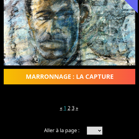
MARRONNAGE : LA CAPTURE
«
1
2
3
»
Aller à la page :