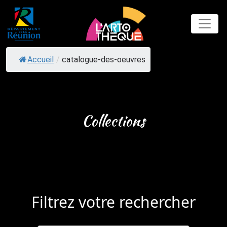
Skip
to
content
Accueil
/
catalogue-des-oeuvres
Collections
Filtrez votre rechercher