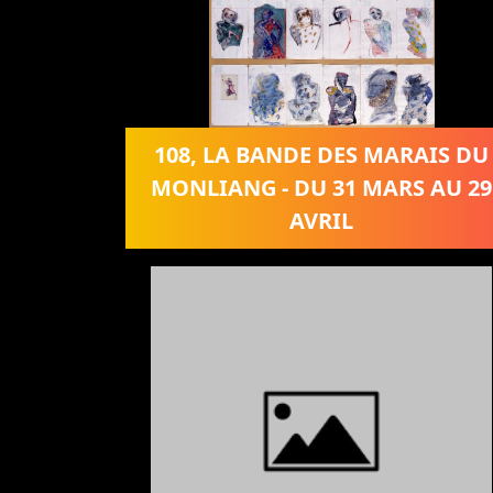
108, LA BANDE DES MARAIS DU
MONLIANG - DU 31 MARS AU 29
AVRIL