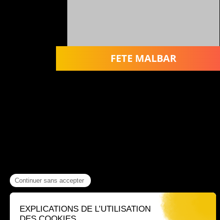
FETE MALBAR
Où nous trouver ?
60 rue Victor Le Vigoureux,