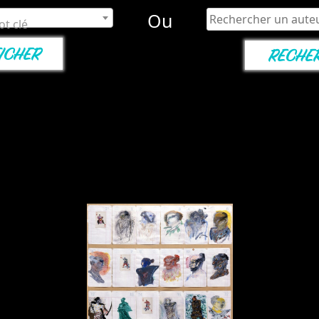
Ou
t clé