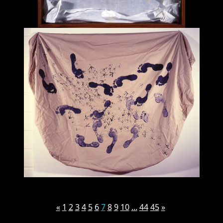
«
1
2
3
4
5
6
7
8
9
10
...
44
45
»