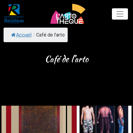
Skip
to
content
Accueil
/
Café de l’arto
Café de l’arto