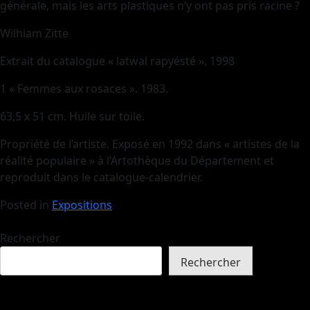
générale, mais les arts plastiques n’y ont pas pris racine ?
Wilhiam Zitte
Extrait du catalogue « latwal rapyésté », 1998
1 « Femmes aux rosaces ». 1983.
63,5 x 51 cm. Huile sur toile.
Propriété de l’artiste. Exposé en 1992 dans « artistes de la
réalité populaire » à l’Artothèque du Département et
reproduit dans le catalogue-calendrier.
Posted in
Expositions
Rechercher
Rechercher