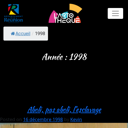
Skip
to
content
Accueil
/
1998
Année :
1998
Aboli, pas aboli, l’esclavage
Posted on
16 décembre 1998
by
Kevin