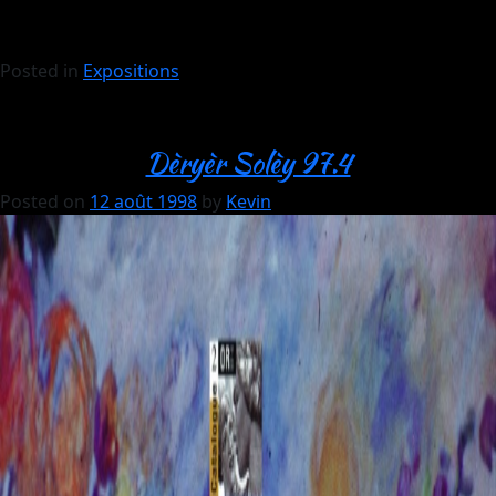
Posted in
Expositions
Dèryèr Solèy 97.4
Posted on
12 août 1998
by
Kevin